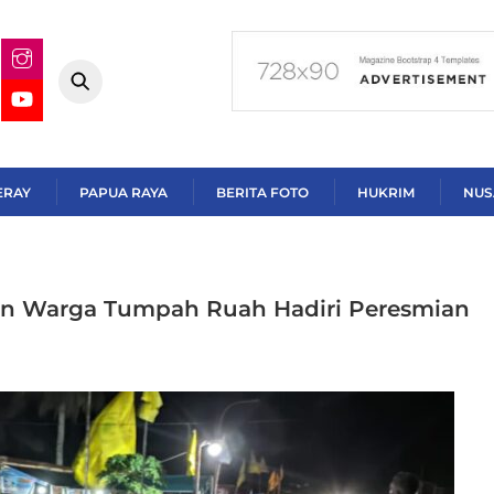
ERAY
PAPUA RAYA
BERITA FOTO
HUKRIM
NUS
san Warga Tumpah Ruah Hadiri Peresmian