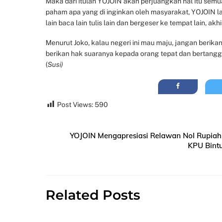
Maka dari itulah YOJOIN akan perjuangkan hal itu semu
paham apa yang di inginkan oleh masyarakat, YOJOIN la
lain baca lain tulis lain dan bergeser ke tempat lain, 
Menurut Joko, kalau negeri ini mau maju, jangan berik
berikan hak suaranya kepada orang tepat dan bertanggu
(
Susi)
Post Views:
590
YOJOIN Mengapresiasi Relawan Nol Rupiah 
KPU Bintu
Related Posts