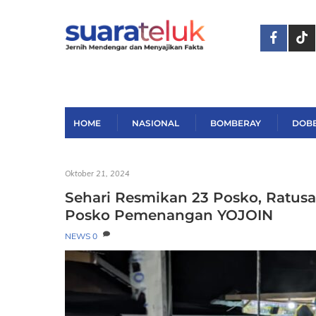
Skip
to
content
HOME
NASIONAL
BOMBERAY
DOB
Oktober 21, 2024
Sehari Resmikan 23 Posko, Ratu
Posko Pemenangan YOJOIN
NEWS
0