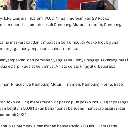
-Joko Lingara Iribaram (YOJOIN) Sah meresmikan 23 Posko
ni tersebar di sejumlah titik di Kampung Muturi, Tinanteri, Kampung
ama masyarakat dan simpatisan berkumpul di Posko Induk guna
arakat juga menyampaikan aspirasi mereka.
menyampaikan, dari pemilihan yang sebelumnya hingga sekarang masi
, dua edisi pilkada sebelumnya, Anisto selalu unggul di beberapa
Menimeri, khususnya Kampung Muturi, Tinanteri, Kampung Horna, Base
n Joko keliling meresmikan 23 posko plus posko induk, agar pasang
n begitu, YOJOIN akan benar benar berjuang menyerap aspirasi dari
a serentak 2024.
 yang bisa membawa perubahan hanya Paslo YOJOIN,” Kata Haris