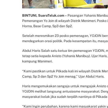
BINTUNI, SuaraTeluk.com –
Pasangan Yohanis Manibuy
Pemenangan Yo Join di wilayah Distrik Menimeri. Posko i
Horna, Base Camp, Sp3 dan Sp2.
Setelah meresmikan 23 posko pemenagan, YOJOIN bers
mendegarkan orasi politik. Pada kesempatan itu, masy
Abdul Haris Salah satu ketua tim pemenagan YOJOIN, 
tetap setia kepada Anisto (Yohanis Manibuy). Ujar Haris
kampung Manimeri.
“Kami pastikan untuk Pilkada kali ini wilayah Distrik 
Camp, Sp 3 dan Sp2 Yo Join menag,” Ujar Abdul Haris.
Haris mengemukakan sengaja untuk mengajak Anisto da
YOJOIN melihat langsung antusiasme masyarakat. Denga
masyarakat kelak jika sudah terpilih nantinya di Pilkad
“Kami Ingin perubahan, karena kami masyakarat yakin