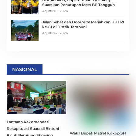
Suarakan Penutupan Mess BP Tangguh
Agustus 8, 2026
Jalan Sehat dan Doorprize Meriahkan HUT RI
ke-81 di Distrik Tembuni
Agustus 7, 2026
NASIONAL
Lantaran Rekomendasi
Rekapitulasi Suara di Bintuni
Wakil Bupati Matret Kokop,SH
Ricuh Berujung Skorsing