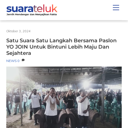
Skip
Men
to
content
Oktober 3, 2024
Satu Suara Satu Langkah Bersama Paslon
YO JOIN Untuk Bintuni Lebih Maju Dan
Sejahtera
NEWS
0