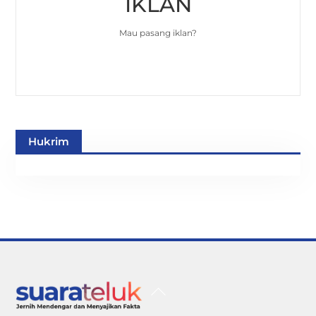
IKLAN
Mau pasang iklan?
Hukrim
Back
To
Top