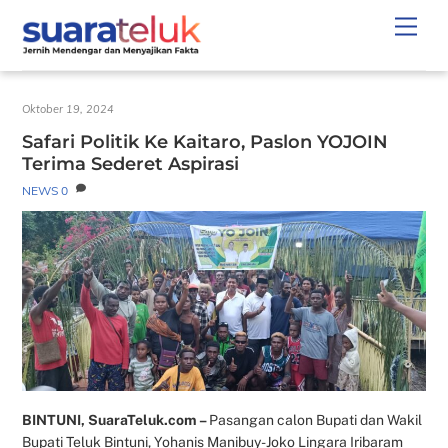
Skip
Men
to
content
Oktober 19, 2024
Safari Politik Ke Kaitaro, Paslon YOJOIN
Terima Sederet Aspirasi
NEWS
0
BINTUNI, SuaraTeluk.com –
Pasangan calon Bupati dan Wakil
Bupati Teluk Bintuni, Yohanis Manibuy-Joko Lingara Iribaram