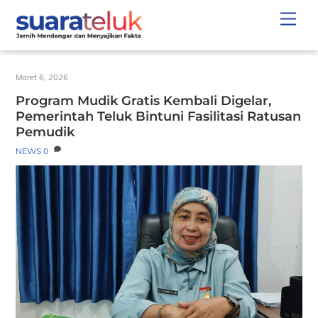
Skip
Men
to
content
Maret 6, 2026
Program Mudik Gratis Kembali Digelar,
Pemerintah Teluk Bintuni Fasilitasi Ratusan
Pemudik
NEWS
0