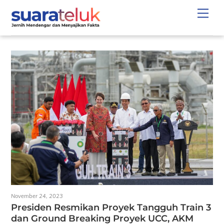
Skip
Men
to
content
November 24, 2023
Presiden Resmikan Proyek Tangguh Train 3
dan Ground Breaking Proyek UCC, AKM