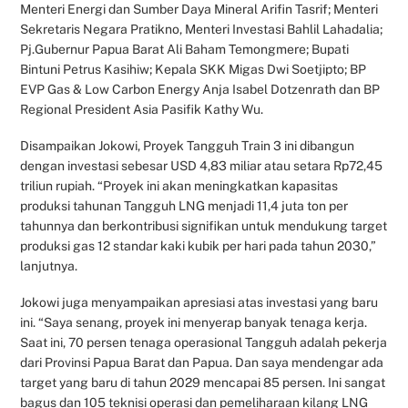
Menteri Energi dan Sumber Daya Mineral Arifin Tasrif; Menteri
Sekretaris Negara Pratikno, Menteri Investasi Bahlil Lahadalia;
Pj.Gubernur Papua Barat Ali Baham Temongmere; Bupati
Bintuni Petrus Kasihiw; Kepala SKK Migas Dwi Soetjipto; BP
EVP Gas & Low Carbon Energy Anja Isabel Dotzenrath dan BP
Regional President Asia Pasifik Kathy Wu.
Disampaikan Jokowi, Proyek Tangguh Train 3 ini dibangun
dengan investasi sebesar USD 4,83 miliar atau setara Rp72,45
triliun rupiah. “Proyek ini akan meningkatkan kapasitas
produksi tahunan Tangguh LNG menjadi 11,4 juta ton per
tahunnya dan berkontribusi signifikan untuk mendukung target
produksi gas 12 standar kaki kubik per hari pada tahun 2030,”
lanjutnya.
Jokowi juga menyampaikan apresiasi atas investasi yang baru
ini. “Saya senang, proyek ini menyerap banyak tenaga kerja.
Saat ini, 70 persen tenaga operasional Tangguh adalah pekerja
dari Provinsi Papua Barat dan Papua. Dan saya mendengar ada
target yang baru di tahun 2029 mencapai 85 persen. Ini sangat
bagus dan 105 teknisi operasi dan pemeliharaan kilang LNG