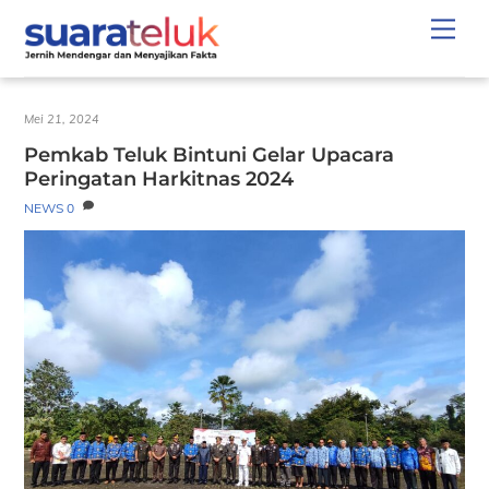
Skip
Men
to
content
Mei 21, 2024
Pemkab Teluk Bintuni Gelar Upacara
Peringatan Harkitnas 2024
NEWS
0