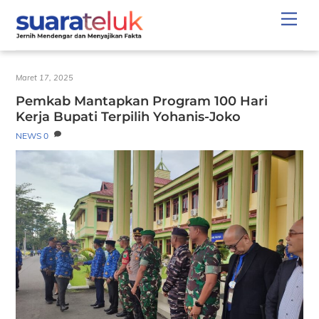
Skip
Men
to
content
Maret 17, 2025
Pemkab Mantapkan Program 100 Hari
Kerja Bupati Terpilih Yohanis-Joko
NEWS
0