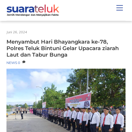
Skip
Men
to
content
Juni 26, 2024
Menyambut Hari Bhayangkara ke-78,
Polres Teluk Bintuni Gelar Upacara ziarah
Laut dan Tabur Bunga
NEWS
0