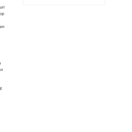
uri
lop
dan
n
an
ng