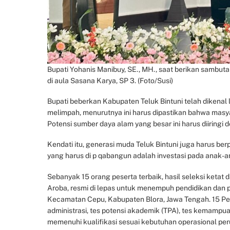
Bupati Yohanis Manibuy, SE., MH., saat berikan sambut
di aula Sasana Karya, SP 3. (Foto/Susi)
Bupati beberkan Kabupaten Teluk Bintuni telah dikenal
melimpah, menurutnya ini harus dipastikan bahwa masya
Potensi sumber daya alam yang besar ini harus diiring
Kendati itu, generasi muda Teluk Bintuni juga harus berp
yang harus di p qabangun adalah investasi pada anak
Sebanyak 15 orang peserta terbaik, hasil seleksi ketat d
Aroba, resmi di lepas untuk menempuh pendidikan dan p
Kecamatan Cepu, Kabupaten Blora, Jawa Tengah. 15 Peser
administrasi, tes potensi akademik (TPA), tes kemampua
memenuhi kualifikasi sesuai kebutuhan operasional per