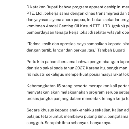
Dikatakan Bupati bahwa program apprenticeship ini meru
PTE. Ltd., bekerja sama dengan dinas transmigrasi dan
dan yayasan syena ahora papua, Ini bukan sekadar prog
komitmen Amdal Genting Oil Kasuri PTE., LTD. (gokpl) 
pemberdayaan tenaga kerja lokal di sekitar wilayah ope
“Terima kasih dan apresiasi saya sampaikan kepada piha
dengan tertib, lancar dan berkualitas,” Tambah Bupati
Perlu kita pahami bersama bahwa pengembangan lapa
dan siap pakai pada tahun 2027. Karena itu, pengirima
riil industri sekaligus memperkuat posisi masyarakat loka
Keberangkatan 15 orang peserta merupakan kali perta
menyatakan akan melaksanakan program serupa setiap t
proses jangka panjang dalam mencetak tenaga kerja loka
Secara khusus kepada anak-anakku sekalian, kalian adal
belajar, tetapi untuk membawa pulang ilmu, pengalaman
sungguh. Seraplah ilmu sebanyak-banyaknya.