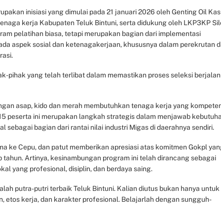
pakan inisiasi yang dimulai pada 21 januari 2026 oleh Genting Oil Kas
 tenaga kerja Kabupaten Teluk Bintuni, serta didukung oleh LKP3KP Si
ram pelatihan biasa, tetapi merupakan bagian dari implementasi
pada aspek sosial dan ketenagakerjaan, khususnya dalam perekrutan 
rasi.
k-pihak yang telah terlibat dalam memastikan proses seleksi berjalan
ngan asap, kido dan merah membutuhkan tenaga kerja yang kompete
n 15 peserta ini merupakan langkah strategis dalam menjawab kebutuh
l sebagai bagian dari rantai nilai industri Migas di daerahnya sendiri.
ma ke Cepu, dan patut memberikan apresiasi atas komitmen Gokpl ya
ahun. Artinya, kesinambungan program ini telah dirancang sebagai
l yang profesional, disiplin, dan berdaya saing.
ah putra-putri terbaik Teluk Bintuni. Kalian diutus bukan hanya untuk
, etos kerja, dan karakter profesional. Belajarlah dengan sungguh-