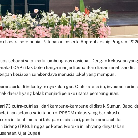
an di acara seremonial Pelepasan peserta Apprenticeship Program 202
 luas sebagai salah satu lumbung gas nasional. Dengan kekayaan yan
rakat OAP tidak boleh hanya menjadi penonton di atas tanah sendiri.
i dengan kesiapan sumber daya manusia lokal yang mumpuni.
eran serta di industry minyak dan gas. Oleh karena itu, investasi terbes
-anak daerah yang kelak menjadi pelaku utama pembangunan.
ari 73 putra-putri asli dari kampung-kampung di distrik Sumuri, Babo, d
elatihan selama satu tahun di PPSDM migas yang berlokasi di
ta ini telah melalui tahapan sosialisasi, pendaftaran, seleksi
n bidang (TKB), hingga psikotes. Mereka inilah yang dinyatakan
usahaan. Ujar Bupati