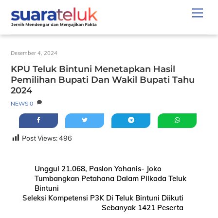
Skip
Men
to
content
Desember 4, 2024
KPU Teluk Bintuni Menetapkan Hasil
Pemilihan Bupati Dan Wakil Bupati Tahu
2024
NEWS
0
Post Views:
496
Unggul 21.068, Paslon Yohanis- Joko
Tumbangkan Petahana Dalam Pilkada Teluk
Bintuni
Seleksi Kompetensi P3K Di Teluk Bintuni Diikuti
Sebanyak 1421 Peserta