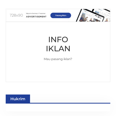
INFO
IKLAN
Mau pasang iklan?
Hukrim