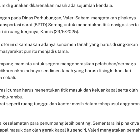
um di gunakan dikarenakan masih ada sejumlah kendala.
angan pada Dinas Perhubungan, Valeri Sabami mengatakan pihaknya
nsportasi darat (BPTD) Sorong untuk menentukan titik navigasi serta
ri di ruang kerjanya, Kamis (29/5/2025).
foi ini dikarenakan adanya sendimen tanah yang harus di singkirkan
masyarakat pun itu menjadi utama.
 kampung meminta untuk segera mengoperasikan pelabuhan/dermaga
dikarenakan adanya sendimen tanah yang harus di singkirkan dari
a sekali.
si cuman harus menentukan titik masuk dan keluar kapal serta olah
ambu-rambu.
arat seperti ruang tunggu dan kantor masih dalam tahap usul anggaran
na keselamatan para penumpang lebih penting. Sementara ini pihaknya
al masuk dan olah gerak kapal itu sendiri, Valeri mengatakan perna