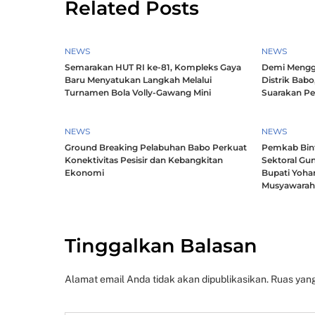
Related Posts
NEWS
NEWS
Semarakan HUT RI ke-81, Kompleks Gaya
Demi Mengg
Baru Menyatukan Langkah Melalui
Distrik Babo
Turnamen Bola Volly-Gawang Mini
Suarakan P
NEWS
NEWS
Ground Breaking Pelabuhan Babo Perkuat
Pemkab Bintu
Konektivitas Pesisir dan Kebangkitan
Sektoral Gun
Ekonomi
Bupati Yoha
Musyawara
Tinggalkan Balasan
Alamat email Anda tidak akan dipublikasikan.
Ruas yang