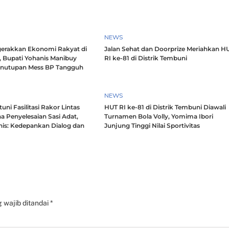
NEWS
erakkan Ekonomi Rakyat di
Jalan Sehat dan Doorprize Meriahkan H
, Bupati Yohanis Manibuy
RI ke-81 di Distrik Tembuni
enutupan Mess BP Tangguh
NEWS
ni Fasilitasi Rakor Lintas
HUT RI ke-81 di Distrik Tembuni Diawali
a Penyelesaian Sasi Adat,
Turnamen Bola Volly, Yomima Ibori
nis: Kedepankan Dialog dan
Junjung Tinggi Nilai Sportivitas
h
 wajib ditandai
*