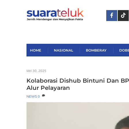
Skip
to
content
HOME
NASIONAL
BOMBERAY
DOB
Mei 30, 2025
Kolaborasi Dishub Bintuni Dan B
Alur Pelayaran
NEWS
0