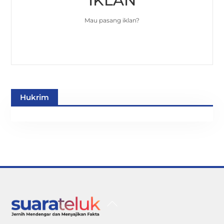
IKLAN
Mau pasang iklan?
Hukrim
Back
To
Top