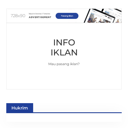
INFO
IKLAN
Mau pasang iklan?
Hukrim