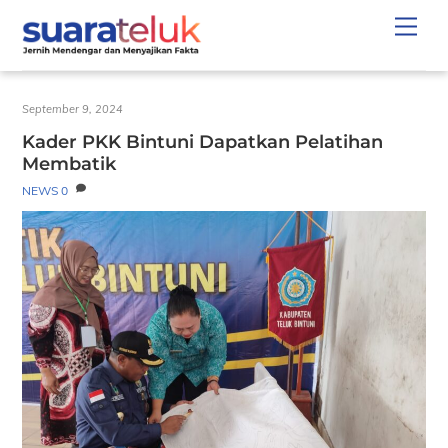
Skip
Men
to
content
September 9, 2024
Kader PKK Bintuni Dapatkan Pelatihan
Membatik
NEWS
0