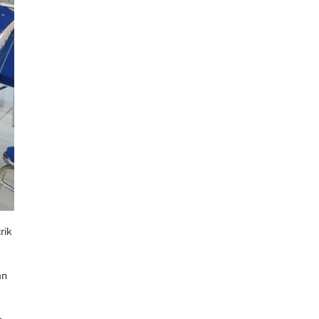
rik
an