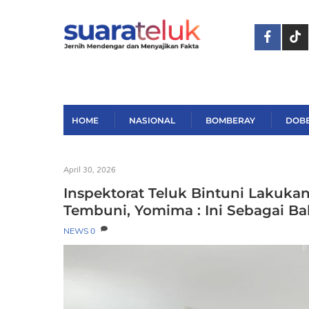
Skip
to
content
HOME
NASIONAL
BOMBERAY
DOB
April 30, 2026
Inspektorat Teluk Bintuni Lakukan
Tembuni, Yomima : Ini Sebagai Ba
NEWS
0