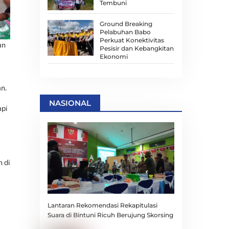
Tembuni
Ground Breaking
Pelabuhan Babo
Perkuat Konektivitas
an
Pesisir dan Kebangkitan
Ekonomi
an.
NASIONAL
api
 di
Lantaran Rekomendasi Rekapitulasi
Suara di Bintuni Ricuh Berujung Skorsing