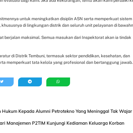
evaluasi bagi kami. Jika ada kekurangan, tentu akan kami perbaiki k
omitmennya untuk meningkatkan disiplin ASN serta memperkuat sistem
l, khususnya di lingkungan distrik dan seluruh unit pelayanan di bawah
berjalan maksimal. Semua masukan dari Inspektorat akan ia tindak
atur di Distrik Tembuni, termasuk sektor pendidikan, kesehatan, dan
rta memperkuat tata kelola yang profesional dan bertanggung jawab.
an Hukum Kepada Alumni Petrotekno Yang Meninggal Tak Wajar 
 Hari Manajemen P2TIM Kunjungi Kediaman Keluarga Korban