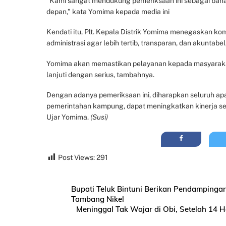
“Kami sangat mendukung pemeriksaan ini sebagai bahan 
depan,” kata Yomima kepada media ini
Kendati itu, Plt. Kepala Distrik Yomima menegaskan k
administrasi agar lebih tertib, transparan, dan akuntabe
Yomima akan memastikan pelayanan kepada masyarakat 
lanjuti dengan serius, tambahnya.
Dengan adanya pemeriksaan ini, diharapkan seluruh apar
pemerintahan kampung, dapat meningkatkan kinerja se
Ujar Yomima.
(Susi)
Post Views:
291
Bupati Teluk Bintuni Berikan Pendamping
Tambang Nikel
Meninggal Tak Wajar di Obi, Setelah 14