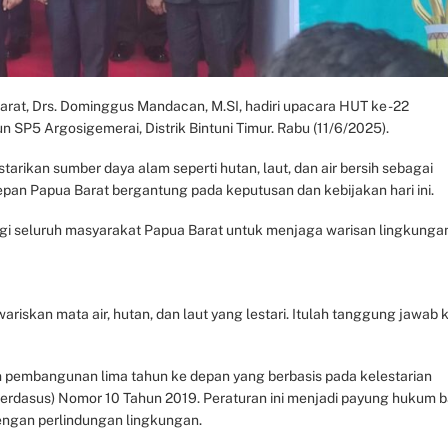
arat, Drs. Dominggus Mandacan, M.SI, hadiri upacara HUT ke -22
n SP5 Argosigemerai, Distrik Bintuni Timur. Rabu (11/6/2025).
kan sumber daya alam seperti hutan, laut, dan air bersih sebagai
an Papua Barat bergantung pada keputusan dan kebijakan hari ini.
agi seluruh masyarakat Papua Barat untuk menjaga warisan lingkunga
iskan mata air, hutan, dan laut yang lestari. Itulah tanggung jawab k
pembangunan lima tahun ke depan yang berbasis pada kelestarian
erdasus) Nomor 10 Tahun 2019. Peraturan ini menjadi payung hukum b
gan perlindungan lingkungan.