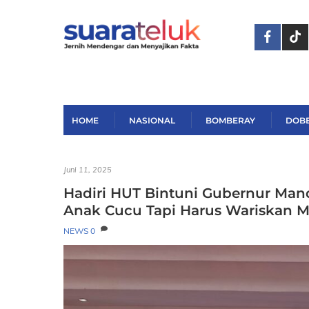
Skip
to
content
HOME
NASIONAL
BOMBERAY
DOB
Juni 11, 2025
Hadiri HUT Bintuni Gubernur Man
Anak Cucu Tapi Harus Wariskan Ma
NEWS
0