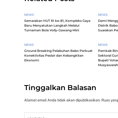
NEWS
NEWS
Semarakan HUT RI ke-81, Kompleks Gaya
Demi Mengg
Baru Menyatukan Langkah Melalui
Distrik Babo
Turnamen Bola Volly-Gawang Mini
Suarakan P
NEWS
NEWS
Ground Breaking Pelabuhan Babo Perkuat
Pemkab Bintu
Konektivitas Pesisir dan Kebangkitan
Sektoral Gun
Ekonomi
Bupati Yoha
Musyawara
Tinggalkan Balasan
Alamat email Anda tidak akan dipublikasikan.
Ruas yang