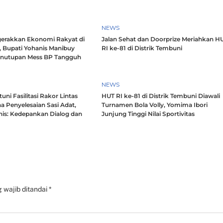
NEWS
erakkan Ekonomi Rakyat di
Jalan Sehat dan Doorprize Meriahkan H
, Bupati Yohanis Manibuy
RI ke-81 di Distrik Tembuni
enutupan Mess BP Tangguh
NEWS
ni Fasilitasi Rakor Lintas
HUT RI ke-81 di Distrik Tembuni Diawali
a Penyelesaian Sasi Adat,
Turnamen Bola Volly, Yomima Ibori
nis: Kedepankan Dialog dan
Junjung Tinggi Nilai Sportivitas
h
 wajib ditandai
*