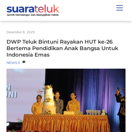
Skip
Men
to
content
Desember 8, 2025
DWP Teluk Bintuni Rayakan HUT ke-26
Bertema Pendidikan Anak Bangsa Untuk
Indonesia Emas
NEWS
0