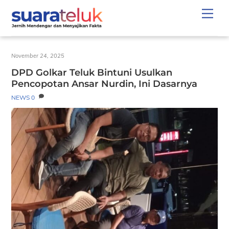
Skip
Men
to
content
November 24, 2025
DPD Golkar Teluk Bintuni Usulkan
Pencopotan Ansar Nurdin, Ini Dasarnya
NEWS
0