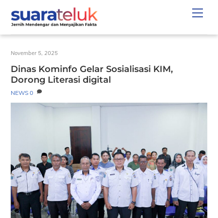
Skip
Men
to
content
November 5, 2025
Dinas Kominfo Gelar Sosialisasi KIM,
Dorong Literasi digital
NEWS
0