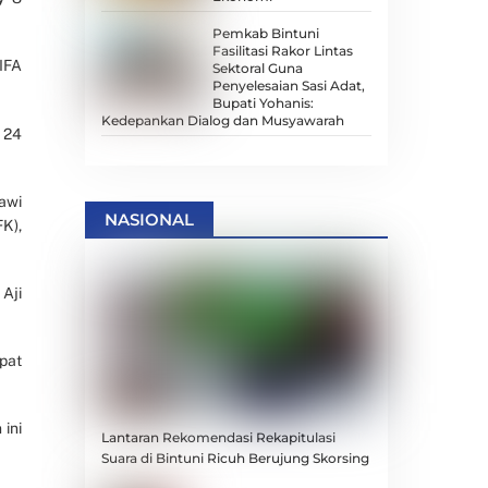
Pemkab Bintuni
Fasilitasi Rakor Lintas
IFA
Sektoral Guna
Penyelesaian Sasi Adat,
Bupati Yohanis:
Kedepankan Dialog dan Musyawarah
 24
awi
NASIONAL
K),
Aji
pat
ini
Lantaran Rekomendasi Rekapitulasi
Suara di Bintuni Ricuh Berujung Skorsing