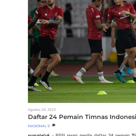
Agustus 29, 2023
Daftar 24 Pemain Timnas Indones
NASIONAL
0
suarateluk
– PSSI resmi merilis daftar 24 pemain
T