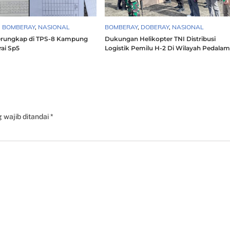
,
BOMBERAY
,
NASIONAL
BOMBERAY
,
DOBERAY
,
NASIONAL
erungkap di TPS-8 Kampung
Dukungan Helikopter TNI Distribusi
ai Sp5
Logistik Pemilu H-2 Di Wilayah Pedala
 wajib ditandai
*