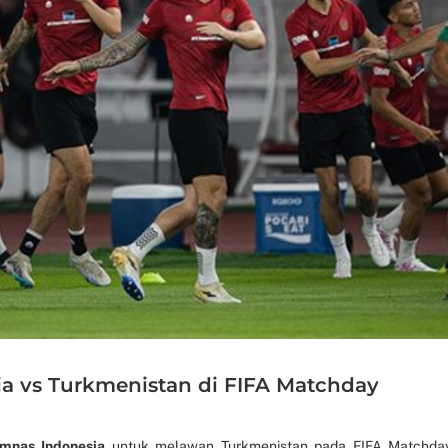
ia vs Turkmenistan di FIFA Matchday
imnas Indonesia
untuk melawan Turkmenistan pada FIFA Matchda