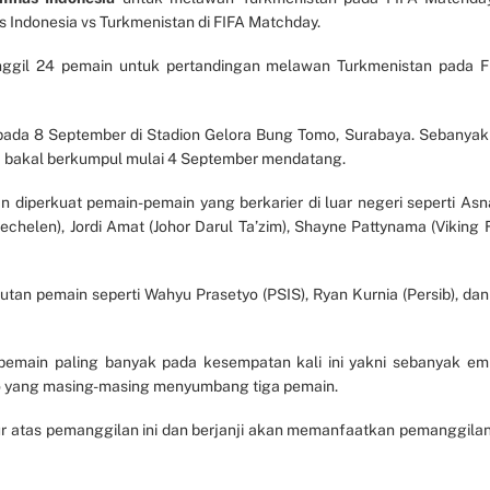
 Indonesia vs Turkmenistan di FIFA Matchday.
nggil 24 pemain untuk pertandingan melawan Turkmenistan pada F
 pada 8 September di Stadion Gelora Bung Tomo, Surabaya. Sebanyak
a bakal berkumpul mulai 4 September mendatang.
n diperkuat pemain-pemain yang berkarier di luar negeri seperti Asn
elen), Jordi Amat (Johor Darul Ta’zim), Shayne Pattynama (Viking F
tan pemain seperti Wahyu Prasetyo (PSIS), Ryan Kurnia (Persib), dan 
emain paling banyak pada kesempatan kali ini yakni sebanyak em
bo yang masing-masing menyumbang tiga pemain.
 atas pemanggilan ini dan berjanji akan memanfaatkan pemanggilan 