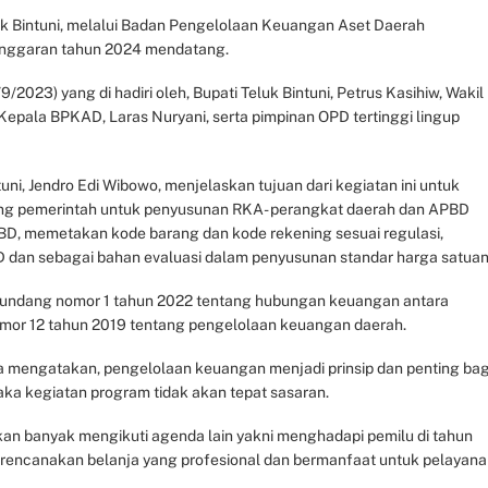
k Bintuni, melalui Badan Pengelolaan Keuangan Aset Daerah
 anggaran tahun 2024 mendatang.
2023) yang di hadiri oleh, Bupati Teluk Bintuni, Petrus Kasihiw, Wakil
 Kepala BPKAD, Laras Nuryani, serta pimpinan OPD tertinggi lingup
i, Jendro Edi Wibowo, menjelaskan tujuan dari kegiatan ini untuk
ang pemerintah untuk penyusunan RKA- perangkat daerah dan APBD
, memetakan kode barang dan kode rekening sesuai regulasi,
D dan sebagai bahan evaluasi dalam penyusunan standar harga satuan
undang nomor 1 tahun 2022 tentang hubungan keuangan antara
omor 12 tahun 2019 tentang pengelolaan keuangan daerah.
a mengatakan, pengelolaan keuangan menjadi prinsip dan penting bag
a kegiatan program tidak akan tepat sasaran.
an banyak mengikuti agenda lain yakni menghadapi pemilu di tahun
erencanakan belanja yang profesional dan bermanfaat untuk pelayan