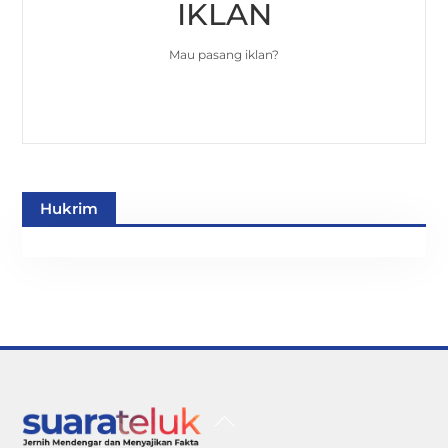
IKLAN
Mau pasang iklan?
Hukrim
Back
To
Top