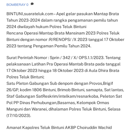
BOMBERAY
0
BINTUNI,suarateluk.com – Apel gelar pasukan Mantap Brata
Tahun 2023-2024 dalam rangka pengamanan pemilu tahun
2024 diwilayah hukum Polres Teluk Bintuni
Rencana Operasi Mantap Brata Mansinam 2023 Polres Teluk
Bintuni dengan nomor :R/RENOPS/ /X 2023 tanggal 17 Oktober
2023 tentang Pengaman Pemilu Tahun 2024.
Surat Perintah Nomor : Sprin / 342 / X/ OPS.1.1/2023. Tentang
pelaksanaan Latihan Pra Operasi Mantab Brata pada tanggal
17 Oktober 2023 hingga 18 Oktober 2023 di Aula Dhira Brata
Polres Teluk Bintuni;
Satu Pleton Gabungan Sub denpom dengan Provos,Brigif
26/GP, kodim 1806 Bintuni, Brimob Bintuni, samapta, Sat lantas,
Staf Gabungan SatReskrim/intelkam/resnarkoba, Peleton Sat
Pol PP Dinas Perhubungan,Basarnas, Kelompok Ormas
Manguni dan Waranei, dihalaman Polres Teluk Bintuni, Selasa
(17/10/2023).
Amanat Kapolres Teluk Bintuni AKBP Choiruddin Wachid