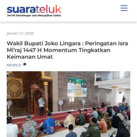
Skip
Men
to
content
Januari 17, 2026
Wakil Bupati Joko Lingara : Peringatan Isra
Mi’raj 1447 H Momentum Tingkatkan
Keimanan Umat
NEWS
0