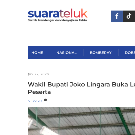
Skip
to
content
HOME
NASIONAL
BOMBERAY
DOB
Juni 22, 2026
Wakil Bupati Joko Lingara Buka L
Peserta
NEWS
0