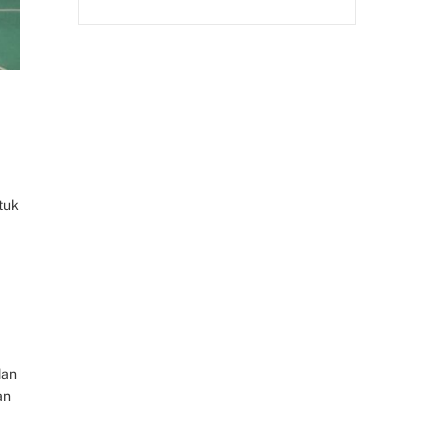
tuk
dan
an