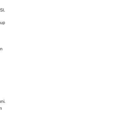
SI.
Cup
en
ni.
m