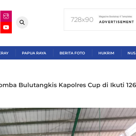
ERAY
PAPUA RAYA
BERITA FOTO
HUKRIM
NUS
omba Bulutangkis Kapolres Cup di Ikuti 12