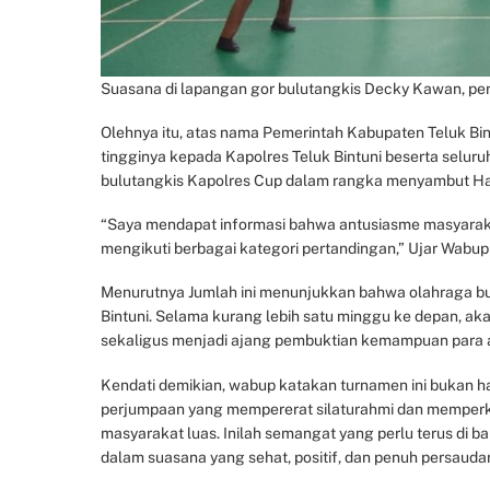
Suasana di lapangan gor bulutangkis Decky Kawan, per
Olehnya itu, atas nama Pemerintah Kabupaten Teluk Bin
tingginya kepada Kapolres Teluk Bintuni beserta selur
bulutangkis Kapolres Cup dalam rangka menyambut Ha
“Saya mendapat informasi bahwa antusiasme masyarakat 
mengikuti berbagai kategori pertandingan,” Ujar Wabup
Menurutnya Jumlah ini menunjukkan bahwa olahraga bul
Bintuni. Selama kurang lebih satu minggu ke depan, ak
sekaligus menjadi ajang pembuktian kemampuan para atl
Kendati demikian, wabup katakan turnamen ini bukan h
perjumpaan yang mempererat silaturahmi dan memperkua
masyarakat luas. Inilah semangat yang perlu terus d
dalam suasana yang sehat, positif, dan penuh persauda