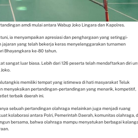
tandingan amdi mulai antara Wabup Joko Lingara dan Kapolres.
tuni, ia menyampaikan apresiasi dan penghargaan yang setinggi-
uh jajaran yang telah bekerja keras menyelenggarakan turnamen
ri Bhayangkara ke-80 tahun.
sangat luar biasa. Lebih dari 126 peserta telah mendaftarkan diri un
 Joko.
utangkis memiliki tempat yang istimewa di hati masyarakat Teluk
an menyaksikan pertandingan-pertandingan yang menarik, kompetitif,
et terbaik daerah ini.
anya sebuah pertandingan olahraga melainkan juga menjadi ruang
t kolaborasi antara Polri, Pemerintah Daerah, komunitas olahraga, 
i bangun bersama, bahwa olahraga mampu menyatukan berbagai kalang
raan.