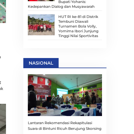
Bupati Yohanis:
Kedepankan Dialog dan Musyawarah
HUT RI ke-81 di Distrik
Tembuni Diawali
Turnamen Bola Volly,
Yomima Ibori Junjung
Tinggi Nilai Sportivitas
a
NASIONAL
g
ak
Lantaran Rekomendasi Rekapitulasi
Suara di Bintuni Ricuh Berujung Skorsing