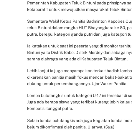
Pemerintah Kabupaten Teluk Bintuni pada prinsipnya s
kolaboratif untuk mewujudkan masyarakat Teluk Bintuni
Sementara Wakil Ketua Panitia Badminton Kapolres C
teluk Bintuni dalam rangka HUT Bhayangkara ke 80, pa
putra, beregu, kategori ganda putri dan juga kategori tu
Ia katakan untuk saat ini peserta yang di monitor terhi
Bintuni yaitu Distrik Babo, Distrik Merdey dan sebagai
sarana olahraga yang ada di Kabupaten Teluk Bintuni.
Lebih lanjut ia juga menyampaikan terkait hadiah lomba 
dikarenakan panitia masih fokus mencari bakat-bakat tu
dukung untuk perkembangannya. Ujar Waket Panitia
Lomba bulutangkis untuk kategori U-17 ini tersebar di sel
Juga ada berapa siswa yang terlibat kurang lebih kalau
kompetisi tunggal putra.
Selain lomba bulutangkis ada juga kegiatan lomba mobi
belum dikonfirmasi oleh panitia. Ujarnya. (
Susi
)