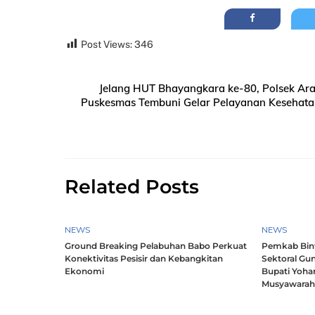
Post Views:
346
Jelang HUT Bhayangkara ke-80, Polsek Ara
Puskesmas Tembuni Gelar Pelayanan Kesehatan 
Related Posts
NEWS
NEWS
Ground Breaking Pelabuhan Babo Perkuat
Pemkab Bintu
Konektivitas Pesisir dan Kebangkitan
Sektoral Gun
Ekonomi
Bupati Yoha
Musyawara