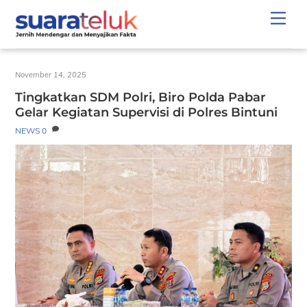
Skip
Men
to
content
November 14, 2025
Tingkatkan SDM Polri, Biro Polda Pabar
Gelar Kegiatan Supervisi di Polres Bintuni
NEWS
0