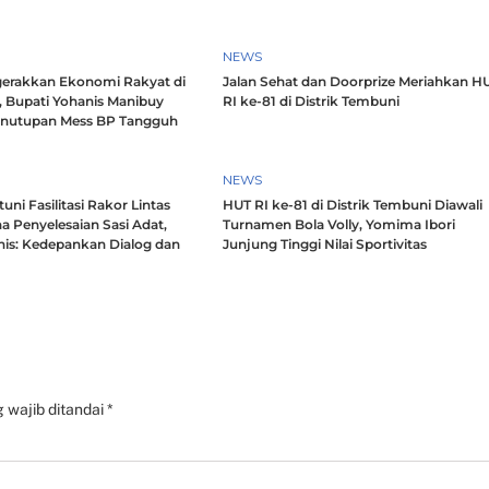
NEWS
erakkan Ekonomi Rakyat di
Jalan Sehat dan Doorprize Meriahkan H
, Bupati Yohanis Manibuy
RI ke-81 di Distrik Tembuni
enutupan Mess BP Tangguh
NEWS
ni Fasilitasi Rakor Lintas
HUT RI ke-81 di Distrik Tembuni Diawali
a Penyelesaian Sasi Adat,
Turnamen Bola Volly, Yomima Ibori
nis: Kedepankan Dialog dan
Junjung Tinggi Nilai Sportivitas
h
 wajib ditandai
*