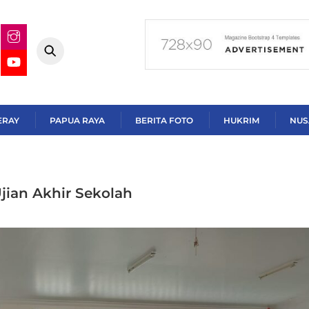
ERAY
PAPUA RAYA
BERITA FOTO
HUKRIM
NUS
jian Akhir Sekolah