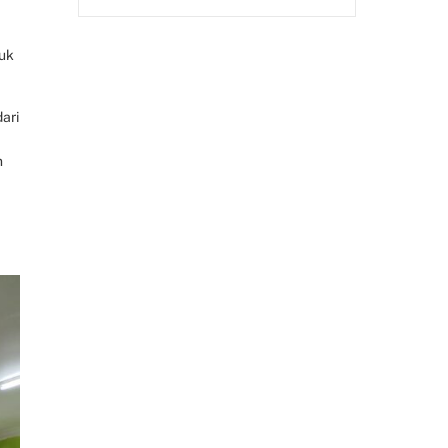
tuk
ari
n