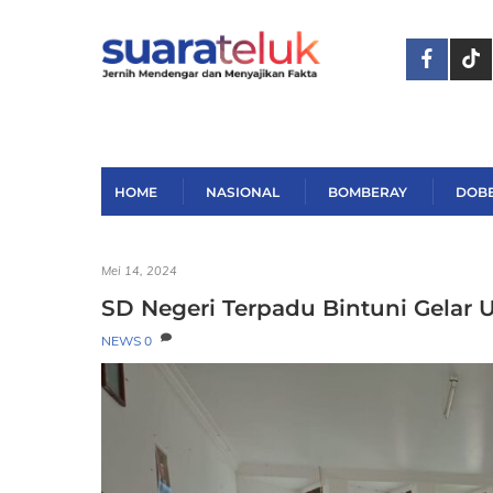
Skip
to
content
HOME
NASIONAL
BOMBERAY
DOB
Mei 14, 2024
SD Negeri Terpadu Bintuni Gelar U
NEWS
0