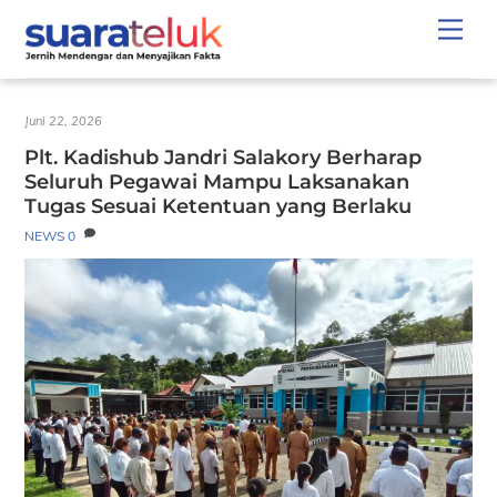
Skip
Men
to
content
Juni 22, 2026
Plt. Kadishub Jandri Salakory Berharap
Seluruh Pegawai Mampu Laksanakan
Tugas Sesuai Ketentuan yang Berlaku
NEWS
0