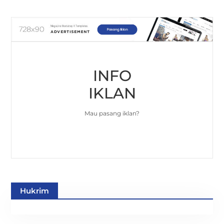
INFO
IKLAN
Mau pasang iklan?
Hukrim