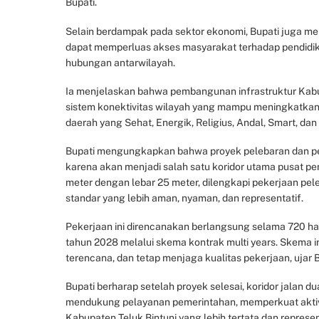
Bupati.
Selain berdampak pada sektor ekonomi, Bupati juga me
dapat memperluas akses masyarakat terhadap pendidik
hubungan antarwilayah.
Ia menjelaskan bahwa pembangunan infrastruktur Kab
sistem konektivitas wilayah yang mampu meningkatkan
daerah yang Sehat, Energik, Religius, Andal, Smart, dan 
Bupati mengungkapkan bahwa proyek pelebaran dan penin
karena akan menjadi salah satu koridor utama pusat p
meter dengan lebar 25 meter, dilengkapi pekerjaan pel
standar yang lebih aman, nyaman, dan representatif.
Pekerjaan ini direncanakan berlangsung selama 720 har
tahun 2028 melalui skema kontrak multi years. Skema i
terencana, dan tetap menjaga kualitas pekerjaan, ujar B
Bupati berharap setelah proyek selesai, koridor jalan d
mendukung pelayanan pemerintahan, memperkuat aktivi
Kabupaten Teluk Bintuni yang lebih tertata dan represen