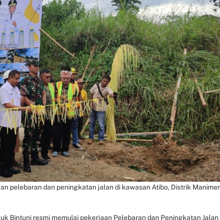
jaan pelebaran dan peningkatan jalan di kawasan Atibo, Distrik Manimeri
uk Bintuni resmi memulai pekerjaan Pelebaran dan Peningkatan Jalan