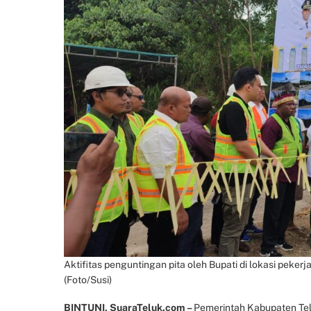
Aktifitas penguntingan pita oleh Bupati di lokasi peker
(Foto/Susi)
BINTUNI, SuaraTeluk.com –
Pemerintah Kabupaten Tel