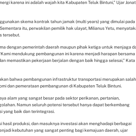
sinergi karena ini adalah wajah kita Kabupaten Teluk Bintuni,” Ujar Jonat
nggunakan skema kontrak tahun jamak (multi years) yang dimulai pada
ementara itu, perwakilan pemilik hak ulayat, Milianus Yetu, menyata
 tersebut.
ama dengan pemerintah daerah maupun pihak ketiga untuk menjaga d
“Kami mendukung pembangunan ini karena menjadi harapan bersama
dan memastikan pekerjaan berjalan dengan baik hingga selesai,” Kata
atakan bahwa pembangunan infrastruktur transportasi merupakan salah
mi dan pemerataan pembangunan di Kabupaten Teluk Bintuni.
daya alam yang sangat besar pada sektor perikanan, pertanian,
engolahan. Namun seluruh potensi tersebut hanya dapat berkembang
i yang baik dan terintegrasi.
si hasil produksi, dan masuknya investasi akan menghadapi berbagai
enjadi kebutuhan yang sangat penting bagi kemajuan daerah, ujar