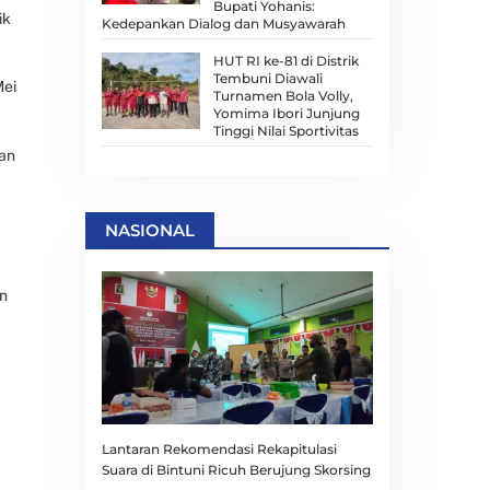
Bupati Yohanis:
ik
Kedepankan Dialog dan Musyawarah
HUT RI ke-81 di Distrik
Tembuni Diawali
Mei
Turnamen Bola Volly,
Yomima Ibori Junjung
Tinggi Nilai Sportivitas
lan
NASIONAL
an
Lantaran Rekomendasi Rekapitulasi
Suara di Bintuni Ricuh Berujung Skorsing