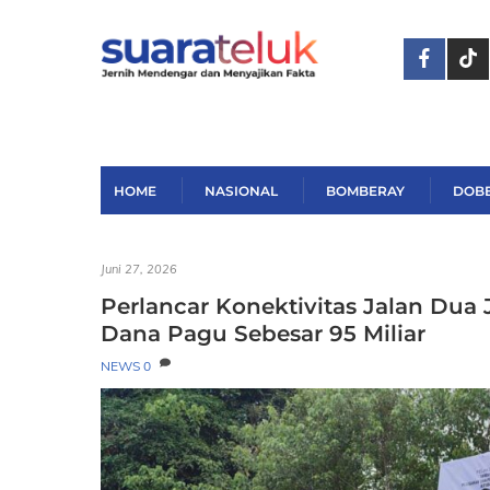
Skip
to
content
HOME
NASIONAL
BOMBERAY
DOB
Juni 27, 2026
Perlancar Konektivitas Jalan Dua
Dana Pagu Sebesar 95 Miliar
NEWS
0