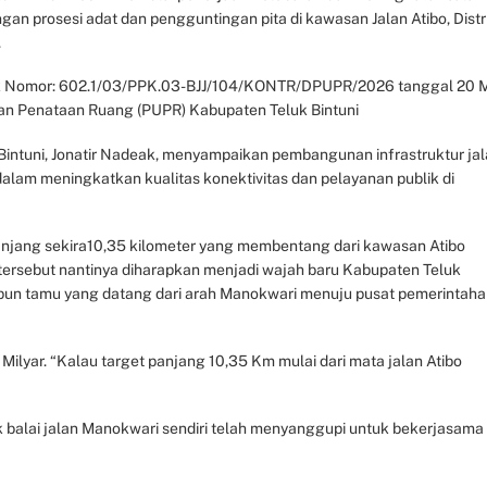
gan prosesi adat dan pengguntingan pita di kawasan Jalan Atibo, Distr
.
trak Nomor: 602.1/03/PPK.03-BJJ/104/KONTR/DPUPR/2026 tanggal 20 
an Penataan Ruang (PUPR) Kabupaten Teluk Bintuni
intuni, Jonatir Nadeak, menyampaikan pembangunan infrastruktur ja
alam meningkatkan kualitas konektivitas dan pelayanan publik di
panjang sekira10,35 kilometer yang membentang dari kawasan Atibo
 tersebut nantinya diharapkan menjadi wajah baru Kabupaten Teluk
pun tamu yang datang dari arah Manokwari menuju pusat pemerintah
Milyar. “Kalau target panjang 10,35 Km mulai dari mata jalan Atibo
k balai jalan Manokwari sendiri telah menyanggupi untuk bekerjasama