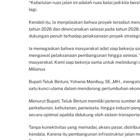
“Kebetulan ruas jalan ini adalah ruas balai jadi kita ber
lagi.
Kendati itu, Ia menjelaskan bahwa proyek tersebut me
tahun 2026 dan direncanakan selesai pada tahun 2028.S
dukungan penuh terhadap pelaksanaan proyek strategis
Ia menegaskan bahwa masyarakat adat siap bekerja s
mengawal pelaksanaan pembangunan hingga selesai. 
masyarakat. Kami siap bekerja sama untuk melindungi 
Milianus
Bupati Teluk Bintuni, Yohanis Manibuy, SE.,MH., meng
satu kunci utama dalam mendorong pertumbuhan ekono
Menurut Bupati, Teluk Bintuni memiliki potensi sumber 
perkebunan, kehutanan, pariwisata, hingga industri p
secara optimal apabila didukung oleh sistem transportas
Tanpa konektivitas yang memadai, akses pasar, distribu
kendala. Karena itu pembangunan infrastruktur jalan m