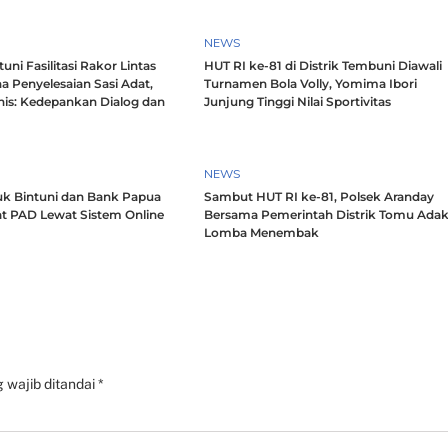
NEWS
ni Fasilitasi Rakor Lintas
HUT RI ke-81 di Distrik Tembuni Diawali
a Penyelesaian Sasi Adat,
Turnamen Bola Volly, Yomima Ibori
nis: Kedepankan Dialog dan
Junjung Tinggi Nilai Sportivitas
h
NEWS
k Bintuni dan Bank Papua
Sambut HUT RI ke-81, Polsek Aranday
t PAD Lewat Sistem Online
Bersama Pemerintah Distrik Tomu Ada
Lomba Menembak
 wajib ditandai
*