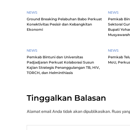
NEWS
NEWS
Ground Breaking Pelabuhan Babo Perkuat
Pemkab Bintu
Konektivitas Pesisir dan Kebangkitan
Sektoral Gun
Ekonomi
Bupati Yoha
Musyawara
NEWS
NEWS
Pemkab Bintuni dan Universitas
Pemkab Telu
Padjadjaran Perkuat Kolaborasi Susun
MoU, Perkua
Kajian Strategis Penanggulangan TB, HIV,
TORCH, dan Helminthiasis
Tinggalkan Balasan
Alamat email Anda tidak akan dipublikasikan.
Ruas yang