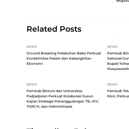
Bupat
Related Posts
NEWS
NEWS
Ground Breaking Pelabuhan Babo Perkuat
Pemkab Bintu
Konektivitas Pesisir dan Kebangkitan
Sektoral Gun
Ekonomi
Bupati Yoha
Musyawara
NEWS
NEWS
Pemkab Bintuni dan Universitas
Pemkab Telu
Padjadjaran Perkuat Kolaborasi Susun
MoU, Perkua
Kajian Strategis Penanggulangan TB, HIV,
TORCH, dan Helminthiasis