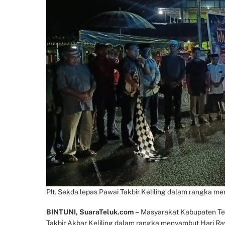
Plt. Sekda lepas Pawai Takbir Keliling dalam rangka men
BINTUNI, SuaraTeluk.com –
Masyarakat Kabupaten Telu
Takbir Akbar Keliling dalam rangka menyambut Hari Raya 