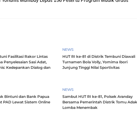
i Yohanis Manibuy Lepas 156 Peserta Program Mudik Gratis
NEWS
ni Fasilitasi Rakor Lintas
HUT RI ke-81 di Distrik Tembuni Diawali
a Penyelesaian Sasi Adat,
Turnamen Bola Volly, Yomima Ibori
nis: Kedepankan Dialog dan
Junjung Tinggi Nilai Sportivitas
h
NEWS
k Bintuni dan Bank Papua
Sambut HUT RI ke-81, Polsek Aranday
t PAD Lewat Sistem Online
Bersama Pemerintah Distrik Tomu Ada
Lomba Menembak