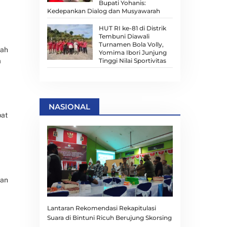
Bupati Yohanis:
Kedepankan Dialog dan Musyawarah
HUT RI ke-81 di Distrik
Tembuni Diawali
Turnamen Bola Volly,
lah
Yomima Ibori Junjung
Tinggi Nilai Sportivitas
a
NASIONAL
pat
dan
Lantaran Rekomendasi Rekapitulasi
Suara di Bintuni Ricuh Berujung Skorsing