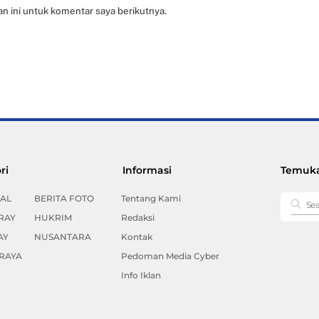
n ini untuk komentar saya berikutnya.
Back
ri
Informasi
Temuka
To
Top
AL
BERITA FOTO
Tentang Kami
RAY
HUKRIM
Redaksi
AY
NUSANTARA
Kontak
RAYA
Pedoman Media Cyber
Info Iklan