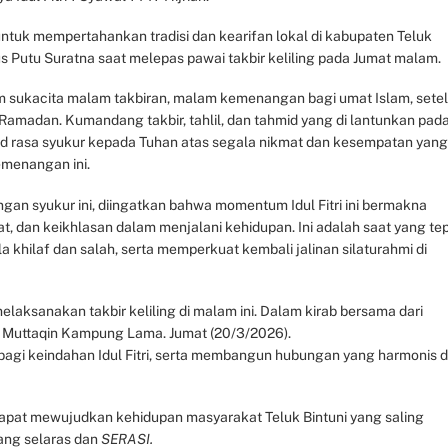
untuk mempertahankan tradisi dan kearifan lokal di kabupaten Teluk
Bagus Putu Suratna saat melepas pawai takbir keliling pada Jumat malam.
 sukacita malam takbiran, malam kemenangan bagi umat Islam, sete
Ramadan. Kumandang takbir, tahlil, dan tahmid yang di lantunkan pad
jud rasa syukur kepada Tuhan atas segala nikmat dan kesempatan yang
kemenangan ini.
gan syukur ini, diingatkan bahwa momentum Idul Fitri ini bermakna
iat, dan keikhlasan dalam menjalani kehidupan. Ini adalah saat yang te
hilaf dan salah, serta memperkuat kembali jalinan silaturahmi di
laksanakan takbir keliling di malam ini. Dalam kirab bersama dari
l Muttaqin Kampung Lama. Jumat (20/3/2026).
bagi keindahan Idul Fitri, serta membangun hubungan yang harmonis 
a dapat mewujudkan kehidupan masyarakat Teluk Bintuni yang saling
yang selaras dan
SERASI.