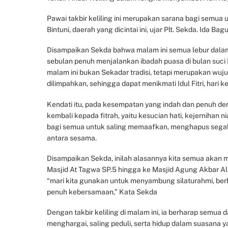
Pawai takbir keliling ini merupakan sarana bagi semua 
Bintuni, daerah yang dicintai ini, ujar Plt. Sekda. Ida 
Disampaikan Sekda bahwa malam ini semua lebur dalam
sebulan penuh menjalankan ibadah puasa di bulan suci 
malam ini bukan Sekadar tradisi, tetapi merupakan wu
dilimpahkan, sehingga dapat menikmati Idul Fitri, hari 
Kendati itu, pada kesempatan yang indah dan penuh den
kembali kepada fitrah, yaitu kesucian hati, kejernihan n
bagi semua untuk saling memaafkan, menghapus segala k
antara sesama.
Disampaikan Sekda, inilah alasannya kita semua akan me
Masjid At Tagwa SP.5 hingga ke Masjid Agung Akbar A
“mari kita gunakan untuk menyambung silaturahmi, ber
penuh kebersamaan,” Kata Sekda
Dengan takbir keliling di malam ini, ia berharap semu
menghargai, saling peduli, serta hidup dalam suasana 