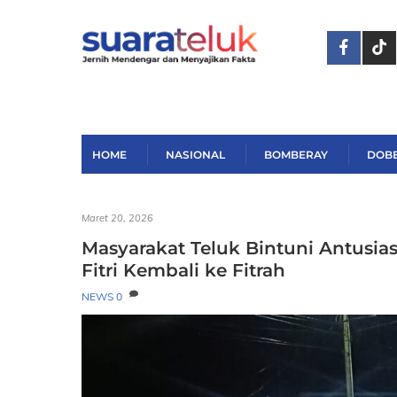
Skip
to
content
HOME
NASIONAL
BOMBERAY
DOB
Maret 20, 2026
Masyarakat Teluk Bintuni Antusias
Fitri Kembali ke Fitrah
NEWS
0