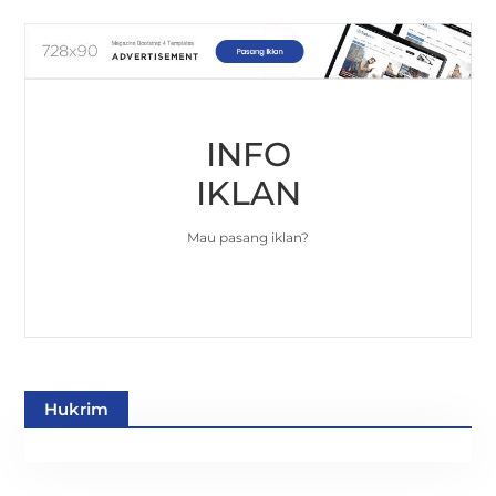
INFO
IKLAN
Mau pasang iklan?
Hukrim