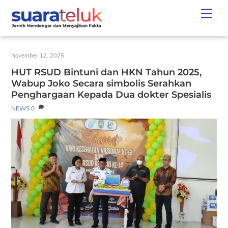
Skip
Men
to
content
November 12, 2025
HUT RSUD Bintuni dan HKN Tahun 2025,
Wabup Joko Secara simbolis Serahkan
Penghargaan Kepada Dua dokter Spesialis
NEWS
0