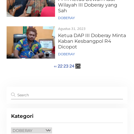
Wilayah III Doberay yang
Sah
DOBERAY
Agustus 31, 2023
Ketua DAP III Doberay Minta
Kaban Kesbangpol R4
Dicopot
DOBERAY
«
‹
22
23
24
25
Kategori
Kategori