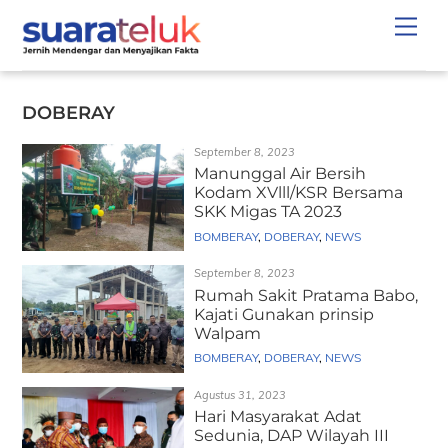
Skip
Men
to
content
DOBERAY
September 8, 2023
Manunggal Air Bersih
Kodam XVlll/KSR Bersama
SKK Migas TA 2023
BOMBERAY
,
DOBERAY
,
NEWS
September 8, 2023
Rumah Sakit Pratama Babo,
Kajati Gunakan prinsip
Walpam
BOMBERAY
,
DOBERAY
,
NEWS
Agustus 31, 2023
Hari Masyarakat Adat
Sedunia, DAP Wilayah III